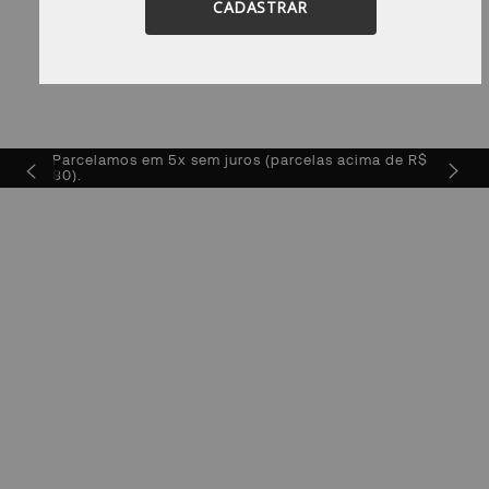
CADASTRAR
Parcelamos em
5x sem juros
(parcelas acima de R$
INDO*
80).