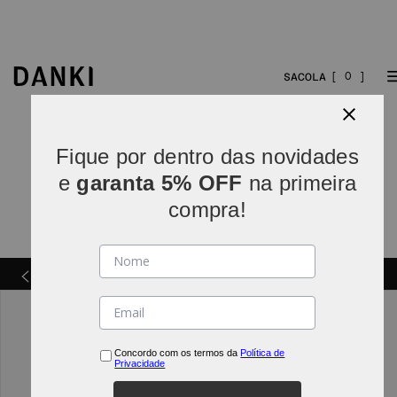
0
Fique por dentro das novidades
e
garanta 5% OFF
na primeira
compra!
 de R$
Trocas e Devoluções
Concordo com os termos da
Política de
Privacidade