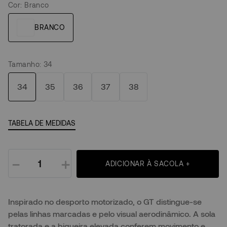
Cor
:
Branco
Tamanho
:
34
34
35
36
37
38
TABELA DE MEDIDAS
－
＋
ADICIONAR À SACOLA +
Inspirado no desporto motorizado, o GT distingue-se
pelas linhas marcadas e pelo visual aerodinâmico. A sola
tratorada e a biqueira elevada conferem movimento e