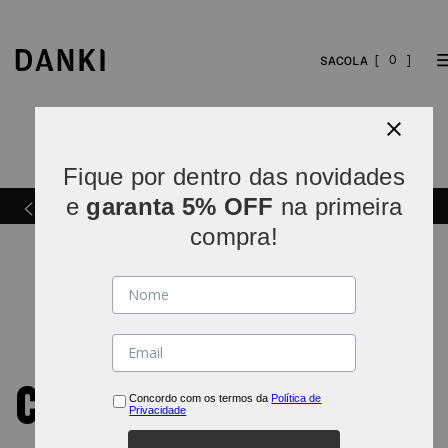
0
Fique por dentro das novidades
Parcelamos em
5x sem juros
(parcelas acima de R$
e
garanta 5% OFF
na primeira
INDO*
80).
compra!
CONVERSE
Concordo com os termos da
Política de
Privacidade