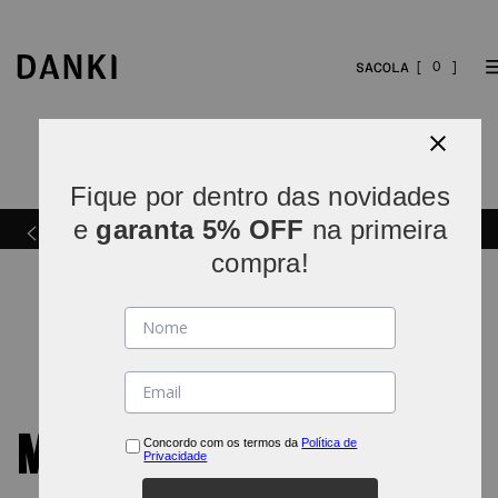
0
Fique por dentro das novidades
Parcelamos em
5x sem juros
(parcelas acima de R$
e
garanta 5% OFF
na primeira
INDO*
80).
compra!
MARCAS
Concordo com os termos da
Política de
Privacidade