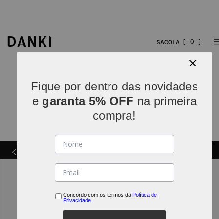
0
Fique por dentro das novidades
e
garanta 5% OFF
na primeira
compra!
Parcelamos em
5x sem juros
(parcelas acima de R$
INDO*
80).
Concordo com os termos da
Política de
Privacidade