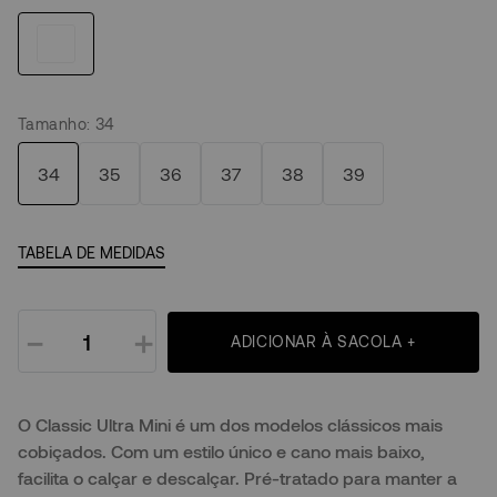
Tamanho
:
34
34
35
36
37
38
39
TABELA DE MEDIDAS
－
＋
ADICIONAR À SACOLA +
O Classic Ultra Mini é um dos modelos clássicos mais
cobiçados. Com um estilo único e cano mais baixo,
facilita o calçar e descalçar. Pré-tratado para manter a