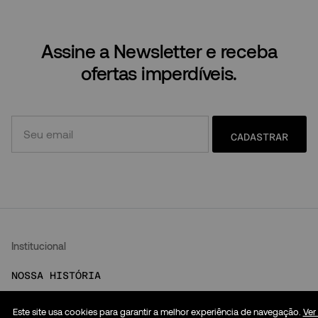
Assine a Newsletter e receba
ofertas imperdíveis.
CADASTRAR
Institucional
NOSSA HISTÓRIA
NOSSAS LOJAS
Este site usa cookies para garantir a melhor experiência de navegação.
Ver