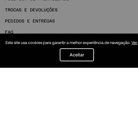
TROCAS E DEVOLUÇÕES
PEDIDOS E ENTREGAS
FAQ
Este site usa cookies para garantir a melhor experiência de navegação.
Ver
NOSSO ATENDIMENTO
MINHA CONTA
Aceitar
Social
INSTAGRAM
TIKTOK