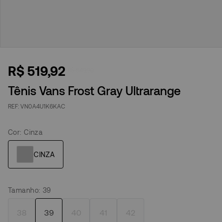
R$
519
,
92
R$
649
,
90
Tênis Vans Frost Gray Ultrarange
VN0A4U1K6KAC
Cor
:
Cinza
Tamanho
:
39
38
39
40
41
42