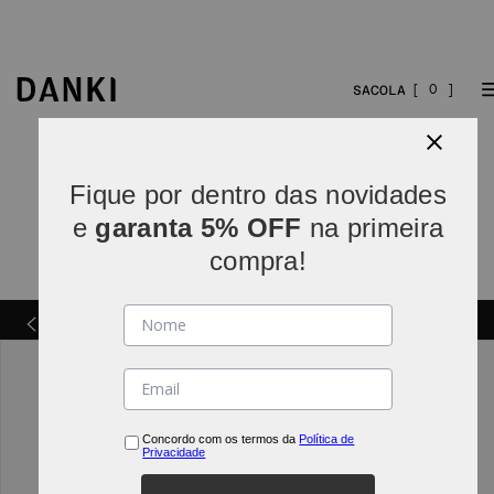
0
Fique por dentro das novidades
e
garanta 5% OFF
na primeira
compra!
Parcelamos em
5x sem juros
(parcelas acima de R$
INDO*
80).
Concordo com os termos da
Política de
Privacidade