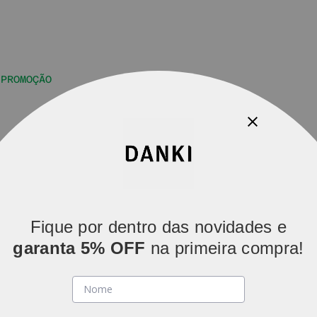
PROMOÇÃO
Parcelamos em
5x sem juros
(parcelas acima de R$ 80).
Fique por dentro das novidades e
garanta 5% OFF
na primeira compra!