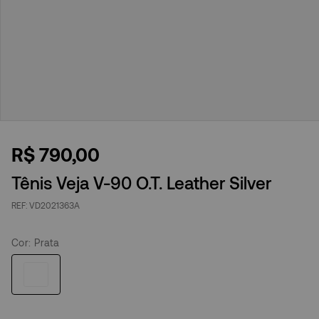
R$
790
,
00
Tênis Veja V-90 O.T. Leather Silver
VD2021363A
Cor
:
Prata