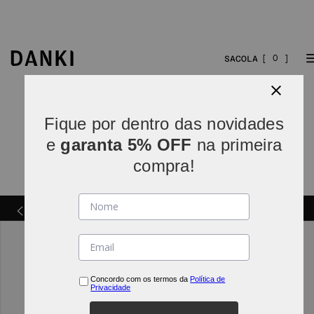
0
Fique por dentro das novidades
e
garanta 5% OFF
na primeira
compra!
Parcelamos em
5x sem juros
(parcelas acima de R$
INDO*
80).
Concordo com os termos da
Política de
Privacidade