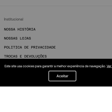
Institucional
NOSSA HISTÓRIA
NOSSAS LOJAS
POLITICA DE PRIVACIDADE
TROCAS E DEVOLUÇÕES
PEDIDOS E ENTREGAS
Este site usa cookies para garantir a melhor experiência de navegação.
Ver
FAQ
Aceitar
NOSSO ATENDIMENTO
MINHA CONTA