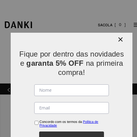
0
Fique por dentro das novidades
e
garanta 5% OFF
na primeira
compra!
Parcelamos em
5x sem juros
(parcelas acima de R$
INDO*
80).
Concordo com os termos da
Política de
Privacidade