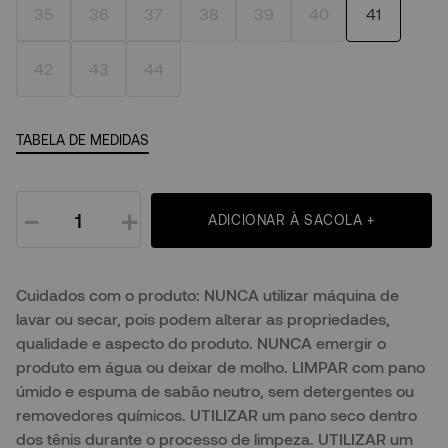
35
36
37
38
39
40
41
42
43
44
TABELA DE MEDIDAS
－
＋
ADICIONAR À SACOLA +
Cuidados com o produto: NUNCA utilizar máquina de
lavar ou secar, pois podem alterar as propriedades,
qualidade e aspecto do produto. NUNCA emergir o
produto em água ou deixar de molho. LIMPAR com pano
úmido e espuma de sabão neutro, sem detergentes ou
removedores químicos. UTILIZAR um pano seco dentro
dos tênis durante o processo de limpeza. UTILIZAR um