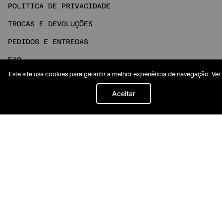
POLITICA DE PRIVACIDADE
TROCAS E DEVOLUÇÕES
PEDIDOS E ENTREGAS
FAQ
Este site usa cookies para garantir a melhor experiência de navegação.
Ver
NOSSO ATENDIMENTO
Aceitar
MINHA CONTA
Social
INSTAGRAM
TIKTOK