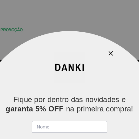
PROMOÇÃO
Parcelamos em
5x sem juros
(parcelas acima de R$ 80).
Fique por dentro das novidades e
garanta 5% OFF
na primeira compra!