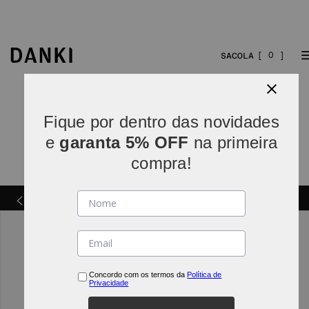
0
Fique por dentro das novidades
e
garanta 5% OFF
na primeira
compra!
Parcelamos em
5x sem juros
(parcelas acima de R$
INDO*
80).
Concordo com os termos da
Política de
Privacidade