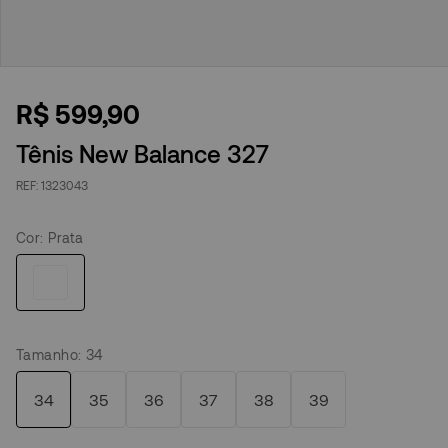
R$
599
,
90
Tênis New Balance 327
1323043
Cor
:
Prata
Tamanho
:
34
34
35
36
37
38
39