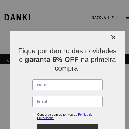
0
Fique por dentro das novidades
sulte
e
garanta 5% OFF
na primeira
Ganhe 5% OFF na 1ª compra | DANKIBEMVINDO*
compra!
OOPS!
Não encontramos nenhum resultado para
"
tenis-nb-327v1-unisex-u327-u327jf1-
022307
"
O que eu devo fazer?
Concordo com os termos da
Política de
Privacidade
Verifique os termos digitados.