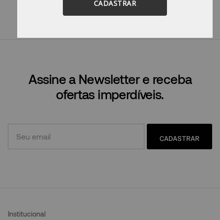
Tente utilizar uma única palavra.
CADASTRAR
Utilize termos genéricos na busca.
Tente utilizar sinônimos do termo
desejado.
Assine a Newsletter e receba
ofertas imperdíveis.
CADASTRAR
Institucional