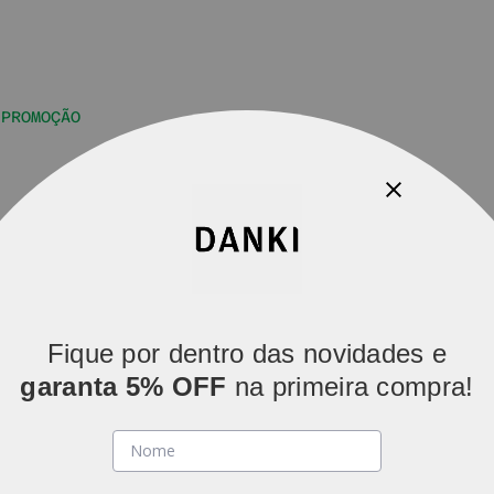
PROMOÇÃO
Parcelamos em
5x sem juros
(parcelas acima de R$ 80).
Fique por dentro das novidades e
garanta 5% OFF
na primeira compra!