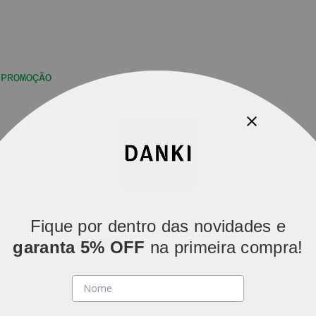
PROMOÇÃO
Parcelamos em
5x sem juros
(parcelas acima de R$ 80).
Fique por dentro das novidades e
garanta 5% OFF
na primeira compra!