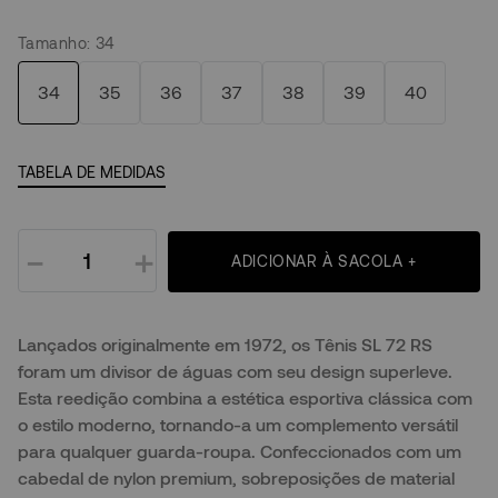
Tamanho
:
34
34
35
36
37
38
39
40
TABELA DE MEDIDAS
－
＋
ADICIONAR À SACOLA +
Lançados originalmente em 1972, os Tênis SL 72 RS
foram um divisor de águas com seu design superleve.
Esta reedição combina a estética esportiva clássica com
o estilo moderno, tornando-a um complemento versátil
para qualquer guarda-roupa. Confeccionados com um
cabedal de nylon premium, sobreposições de material