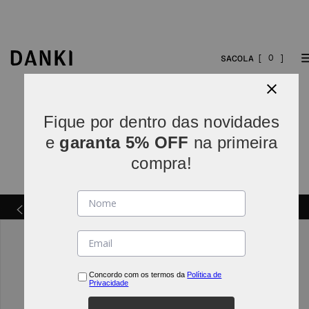
0
Fique por dentro das novidades
e
garanta 5% OFF
na primeira
compra!
Parcelamos em
5x sem juros
(parcelas acima de R$
INDO*
80).
Concordo com os termos da
Política de
Privacidade