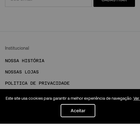
Institucional
NOSSA HISTÓRIA
NOSSAS LOJAS
POLITICA DE PRIVACIDADE
TROCAS E DEVOLUÇÕES
Este site usa cookies para garantir a melhor experiência de navegação.
Ver
PEDIDOS E ENTREGAS
Aceitar
FAQ
NOSSO ATENDIMENTO
MINHA CONTA