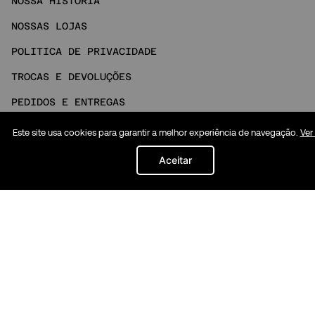
NOSSA HISTÓRIA
NOSSAS LOJAS
POLITICA DE PRIVACIDADE
TROCAS E DEVOLUÇÕES
PEDIDOS E ENTREGAS
FAQ
Este site usa cookies para garantir a melhor experiência de navegação.
Ver
NOSSO ATENDIMENTO
Aceitar
MINHA CONTA
Social
INSTAGRAM
TIKTOK