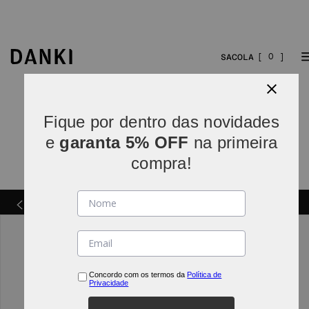
0
Fique por dentro das novidades
e
garanta 5% OFF
na primeira
compra!
Parcelamos em
5x sem juros
(parcelas acima de R$
INDO*
80).
Concordo com os termos da
Política de
Privacidade