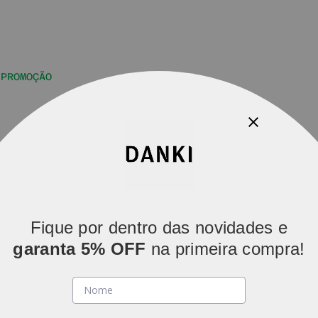
PROMOÇÃO
Parcelamos em
5x sem juros
(parcelas acima de R$ 80).
Fique por dentro das novidades e
garanta 5% OFF
na primeira compra!