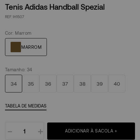
Tenis Adidas Handball Spezial
IH1507
Cor
:
Marrom
Tamanho
:
34
34
35
36
37
38
39
40
TABELA DE MEDIDAS
－
＋
ADICIONAR À SACOLA +