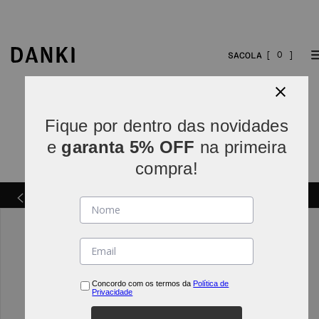
0
Fique por dentro das novidades
e
garanta 5% OFF
na primeira
compra!
Parcelamos em
5x sem juros
(parcelas acima de R$
INDO*
80).
Concordo com os termos da
Política de
Privacidade