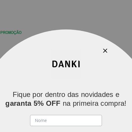
PROMOÇÃO
Parcelamos em
5x sem juros
(parcelas acima de R$ 80).
Fique por dentro das novidades e
garanta 5% OFF
na primeira compra!