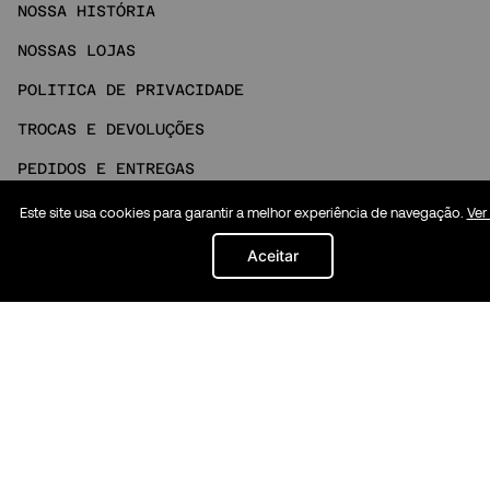
NOSSA HISTÓRIA
NOSSAS LOJAS
POLITICA DE PRIVACIDADE
TROCAS E DEVOLUÇÕES
PEDIDOS E ENTREGAS
FAQ
Este site usa cookies para garantir a melhor experiência de navegação.
Ver
NOSSO ATENDIMENTO
Aceitar
MINHA CONTA
Social
INSTAGRAM
TIKTOK