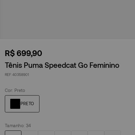
R$
699
,
90
Tênis Puma Speedcat Go Feminino
40358901
Cor
:
Preto
Tamanho
:
34