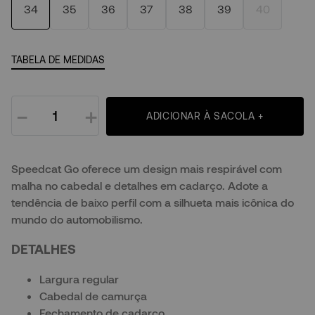
34
35
36
37
38
39
40
TABELA DE MEDIDAS
－
＋
ADICIONAR À SACOLA +
Speedcat Go oferece um design mais respirável com
malha no cabedal e detalhes em cadarço. Adote a
tendência de baixo perfil com a silhueta mais icônica do
mundo do automobilismo.
DETALHES
Largura regular
Cabedal de camurça
Fechamento de cadarço