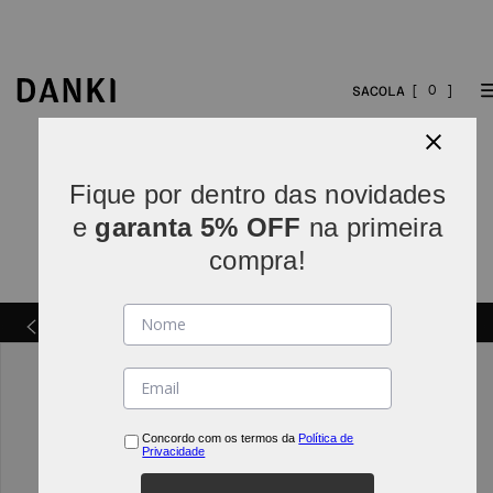
0
Fique por dentro das novidades
e
garanta 5% OFF
na primeira
compra!
 de R$
Trocas e Devoluções
Concordo com os termos da
Política de
Privacidade