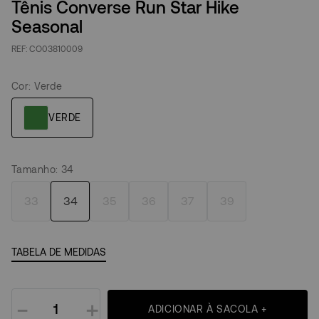
Tênis Converse Run Star Hike
Seasonal
CO03810009
Cor
:
Verde
Tamanho
:
34
33
34
35
36
37
39
TABELA DE MEDIDAS
－
＋
ADICIONAR À SACOLA +