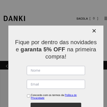
0
Fique por dentro das novidades
e
garanta 5% OFF
na primeira
compra!
Parcelamos em
5x sem juros
(parcelas acima de R$
INDO*
80).
Concordo com os termos da
Política de
Privacidade