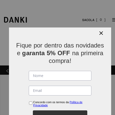
0
Fique por dentro das novidades
e
garanta 5% OFF
na primeira
compra!
Parcelamos em
5x sem juros
(parcelas acima de R$
INDO*
80).
Concordo com os termos da
Política de
Privacidade