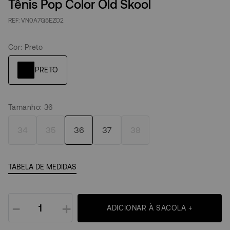
Tênis Pop Color Old Skool
VN0A7Q5EZO2
Cor
:
Preto
Tamanho
:
36
34
35
36
37
38
TABELA DE MEDIDAS
－
＋
ADICIONAR À SACOLA +