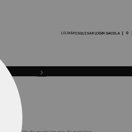
0
LOJAS
PESQUISAR
aram o mundo da moda.Um mix de nostalgia,