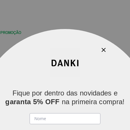
PROMOÇÃO
Parcelamos em
5x sem juros
(parcelas acima de R$ 80).
Fique por dentro das novidades e
garanta 5% OFF
na primeira compra!
Com silhuetas que conquist