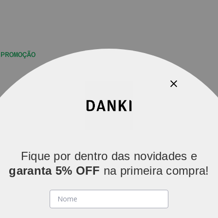
PROMOÇÃO
Parcelamos em
5x sem juros
(parcelas acima de R$ 80).
Fique por dentro das novidades e
garanta 5% OFF
na primeira compra!