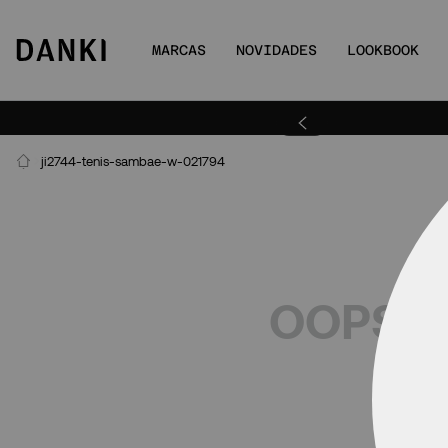
MARCAS
NOVIDADES
LOOKBOOK
ra | DANKIBEMVINDO
ji2744-tenis-sambae-w-021794
OOPS!