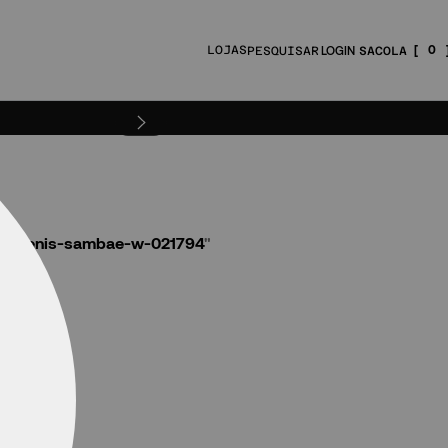
0
LOJAS
PESQUISAR
744-tenis-sambae-w-021794
"