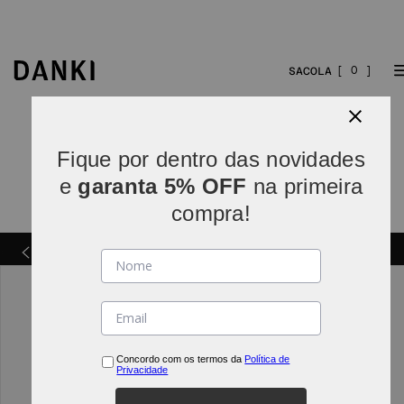
0
Fique por dentro das novidades
e
garanta 5% OFF
na primeira
compra!
Parcelamos em
5x sem juros
(parcelas acima de R$
INDO*
80).
Concordo com os termos da
Política de
Privacidade