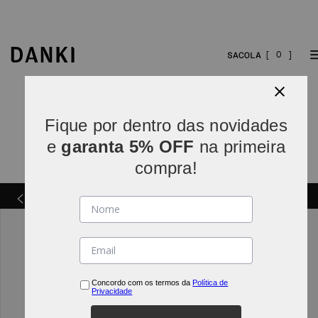
0
Fique por dentro das novidades
e
garanta 5% OFF
na primeira
compra!
Parcelamos em
5x sem juros
(parcelas acima de R$
INDO*
80).
Concordo com os termos da
Política de
Privacidade