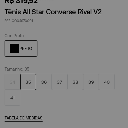
R$
319
,
92
Tênis All Star Converse Rival V2
CO04970001
Cor
:
Preto
Tamanho
:
35
34
35
36
37
38
39
40
41
TABELA DE MEDIDAS