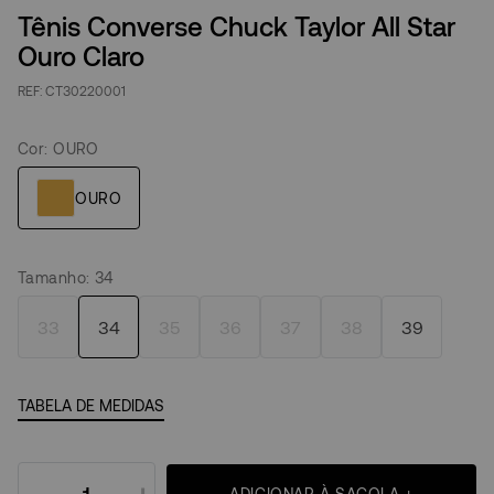
Tênis Converse Chuck Taylor All Star
Ouro Claro
CT30220001
Cor
:
OURO
Tamanho
:
34
33
34
35
36
37
38
39
TABELA DE MEDIDAS
ADICIONAR À SACOLA +