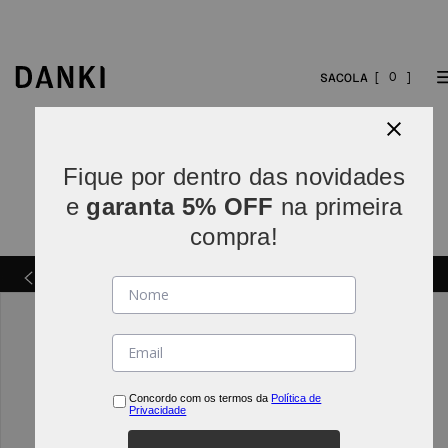
0
Fique por dentro das novidades
e
garanta 5% OFF
na primeira
compra!
 de R$
Trocas e Devoluções
Concordo com os termos da
Política de
Privacidade