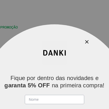
PROMOÇÃO
Parcelamos em
5x sem juros
(parcelas acima de R$ 80).
Fique por dentro das novidades e
garanta 5% OFF
na primeira compra!