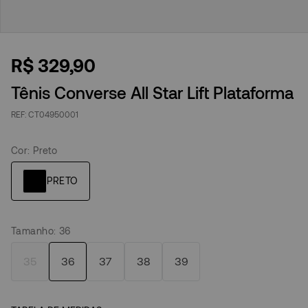
R$
329
,
90
Tênis Converse All Star Lift Plataforma
CT04950001
Cor
:
Preto
Tamanho
:
36
35
36
37
38
39