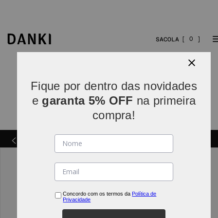
0
Fique por dentro das novidades
e
garanta 5% OFF
na primeira
compra!
Parcelamos em
5x sem juros
(parcelas acima de R$
INDO*
80).
Concordo com os termos da
Política de
Privacidade